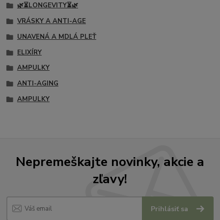
🌿⏳LONGEVITY⏳🌿
VRÁSKY A ANTI-AGE
UNAVENÁ A MDLÁ PLEŤ
ELIXÍRY
AMPULKY
ANTI-AGING
AMPULKY
Nepremeškajte novinky, akcie a
zľavy!
Prihlásiť sa