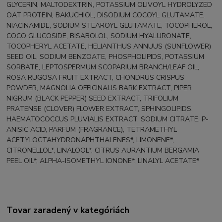
GLYCERIN, MALTODEXTRIN, POTASSIUM OLIVOYL HYDROLYZED
OAT PROTEIN, BAKUCHIOL, DISODIUM COCOYL GLUTAMATE,
NIACINAMIDE, SODIUM STEAROYL GLUTAMATE, TOCOPHEROL,
COCO GLUCOSIDE, BISABOLOL, SODIUM HYALURONATE,
TOCOPHERYL ACETATE, HELIANTHUS ANNUUS (SUNFLOWER)
SEED OIL, SODIUM BENZOATE, PHOSPHOLIPIDS, POTASSIUM
SORBATE, LEPTOSPERMUM SCOPARIUM BRANCH/LEAF OIL,
ROSA RUGOSA FRUIT EXTRACT, CHONDRUS CRISPUS
POWDER, MAGNOLIA OFFICINALIS BARK EXTRACT, PIPER
NIGRUM (BLACK PEPPER) SEED EXTRACT, TRIFOLIUM
PRATENSE (CLOVER) FLOWER EXTRACT, SPHINGOLIPIDS,
HAEMATOCOCCUS PLUVIALIS EXTRACT, SODIUM CITRATE, P-
ANISIC ACID, PARFUM (FRAGRANCE), TETRAMETHYL
ACETYLOCTAHYDRONAPHTHALENES*, LIMONENE*,
CITRONELLOL*, LINALOOL*, CITRUS AURANTIUM BERGAMIA
PEEL OIL*, ALPHA-ISOMETHYL IONONE*, LINALYL ACETATE*
Tovar zaradený v kategóriách