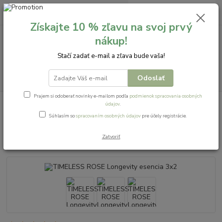
0
ks
+421 911 621 828
za
0,00 EUR
Získajte 10 % zľavu na svoj prvý
nákup!
Menu
Stačí zadať e-mail a zľava bude vaša!
Hľadať
Odoslať
Prajem si odoberať novinky e-mailom podľa
podmienok spracovania osobných
Úvod
🌿⏳LONGEVITY⏳🌿
TIMELESS ROSE Longevity esencia 3x2
údajov
.
Súhlasím so
spracovaním osobných údajov
pre účely registrácie.
TIMELESS ROSE Longevity
esencia 3x2
Zatvoriť