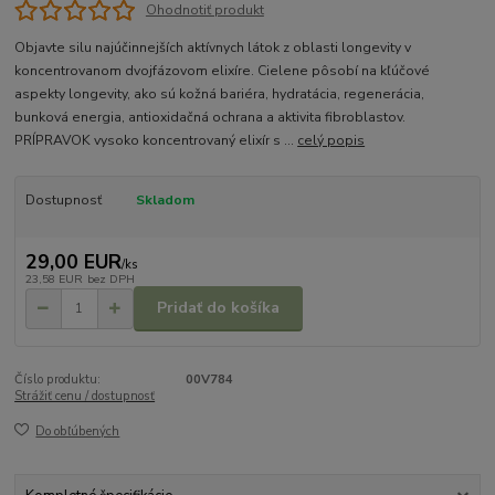
Ohodnotiť produkt
Objavte silu najúčinnejších aktívnych látok z oblasti longevity v
koncentrovanom dvojfázovom elixíre. Cielene pôsobí na kľúčové
aspekty longevity, ako sú kožná bariéra, hydratácia, regenerácia,
bunková energia, antioxidačná ochrana a aktivita fibroblastov.
PRÍPRAVOK vysoko koncentrovaný elixír s ...
celý popis
Dostupnosť
Skladom
29,00 EUR
/
ks
23,58 EUR
bez DPH
Pridať do košíka
Číslo produktu:
00V784
Strážiť cenu / dostupnosť
Do obľúbených