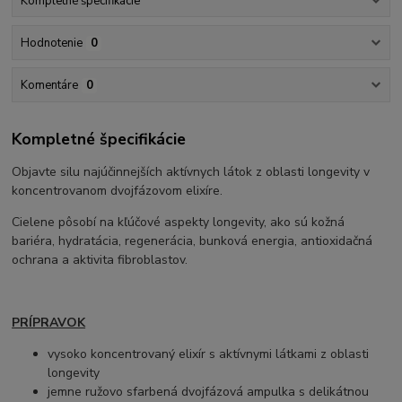
Kompletné špecifikácie
Hodnotenie
0
Komentáre
0
Kompletné špecifikácie
Objavte silu najúčinnejších aktívnych látok z oblasti longevity v
koncentrovanom dvojfázovom elixíre.
Cielene pôsobí na kľúčové aspekty longevity, ako sú kožná
bariéra, hydratácia, regenerácia, bunková energia, antioxidačná
ochrana a aktivita fibroblastov.
PRÍPRAVOK
vysoko koncentrovaný elixír s aktívnymi látkami z oblasti
longevity
jemne ružovo sfarbená dvojfázová ampulka s delikátnou