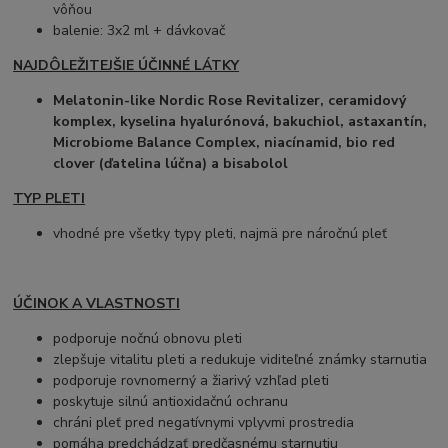
vôňou
balenie: 3x2 ml + dávkovač
NAJDÔLEŽITEJŠIE ÚČINNÉ LÁTKY
Melatonin-like Nordic Rose Revitalizer, ceramidový
komplex, kyselina hyalurónová, bakuchiol, astaxantín,
Microbiome Balance Complex, niacínamid, bio red
clover (ďatelina lúčna) a bisabolol
TYP PLETI
vhodné pre všetky typy pleti, najmä pre náročnú pleť
ÚČINOK A VLASTNOSTI
podporuje nočnú obnovu pleti
zlepšuje vitalitu pleti a redukuje viditeľné známky starnutia
podporuje rovnomerný a žiarivý vzhľad pleti
poskytuje silnú antioxidačnú ochranu
chráni pleť pred negatívnymi vplyvmi prostredia
pomáha predchádzať predčasnému starnutiu