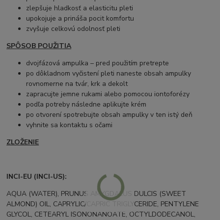
zlepšuje hladkosť a elasticitu pleti
upokojuje a prináša pocit komfortu
zvyšuje celkovú odolnosť pleti
SPÔSOB POUŽITIA
dvojfázová ampulka – pred použitím pretrepte
po dôkladnom vyčistení pleti naneste obsah ampulky
rovnomerne na tvár, krk a dekolt
zapracujte jemne rukami alebo pomocou iontoforézy
podľa potreby následne aplikujte krém
po otvorení spotrebujte obsah ampulky v ten istý deň
vyhnite sa kontaktu s očami
ZLOŽENIE
INCI-EU (INCI-US):
AQUA (WATER), PRUNUS AMYGDALUS DULCIS (SWEET
ALMOND) OIL, CAPRYLIC/CAPRIC TRIGLYCERIDE, PENTYLENE
GLYCOL, CETEARYL ISONONANOATE, OCTYLDODECANOL,