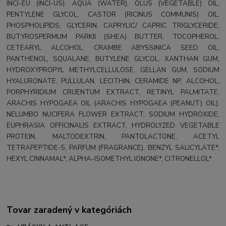
INCI-EU (INCI-US): AQUA (WATER), OLUS (VEGETABLE) OIL,
PENTYLENE GLYCOL, CASTOR (RICINUS COMMUNIS) OIL,
PHOSPHOLIPIDS, GLYCERIN, CAPRYLIC/ CAPRIC TRIGLYCERIDE,
BUTYROSPERMUM PARKII (SHEA) BUTTER, TOCOPHEROL,
CETEARYL ALCOHOL, CRAMBE ABYSSINICA SEED OIL,
PANTHENOL, SQUALANE, BUTYLENE GLYCOL, XANTHAN GUM,
HYDROXYPROPYL METHYLCELLULOSE, GELLAN GUM, SODIUM
HYALURONATE, PULLULAN, LECITHIN, CERAMIDE NP, ALCOHOL,
PORPHYRIDIUM CRUENTUM EXTRACT, RETINYL PALMITATE,
ARACHIS HYPOGAEA OIL (ARACHIS HYPOGAEA (PEANUT) OIL),
NELUMBO NUCIFERA FLOWER EXTRACT, SODIUM HYDROXIDE,
EUPHRASIA OFFICINALIS EXTRACT, HYDROLYZED VEGETABLE
PROTEIN, MALTODEXTRIN, PANTOLACTONE, ACETYL
TETRAPEPTIDE-5, PARFUM (FRAGRANCE), BENZYL SALICYLATE*,
HEXYL CINNAMAL*, ALPHA-ISOMETHYL IONONE*, CITRONELLOL*
Tovar zaradený v kategóriách