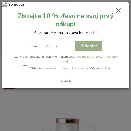
0
ks
+421 911 621 828
za
0,00 EUR
Získajte 10 % zľavu na svoj prvý
nákup!
Menu
Stačí zadať e-mail a zľava bude vaša!
Hľadať
Odoslať
Prajem si odoberať novinky e-mailom podľa
podmienok spracovania osobných
Úvod
»stimula«
BIODYNAMIC OČNÝ KRÉM 15ml
údajov
.
Súhlasím so
spracovaním osobných údajov
pre účely registrácie.
BIODYNAMIC OČNÝ KRÉM 15ml
Zatvoriť
Akcia