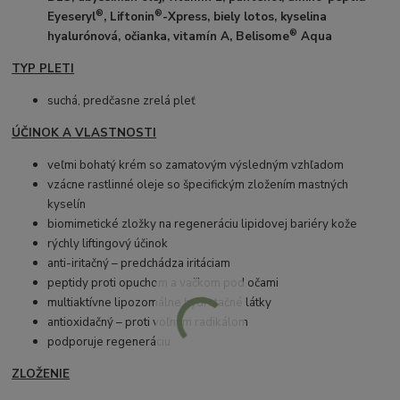
®
®
Eyeseryl
, Liftonin
-Xpress, biely lotos, kyselina
®
hyalurónová, očianka, vitamín A, Belisome
Aqua
TYP PLETI
suchá, predčasne zrelá pleť
ÚČINOK A VLASTNOSTI
veľmi bohatý krém so zamatovým výsledným vzhľadom
vzácne rastlinné oleje so špecifickým zložením mastných
kyselín
biomimetické zložky na regeneráciu lipidovej bariéry kože
rýchly liftingový účinok
anti-iritačný – predchádza iritáciam
peptidy proti opuchom a vačkom pod očami
multiaktívne lipozomálne hydratačné látky
antioxidačný – proti voľným radikálom
podporuje regeneráciu
ZLOŽENIE