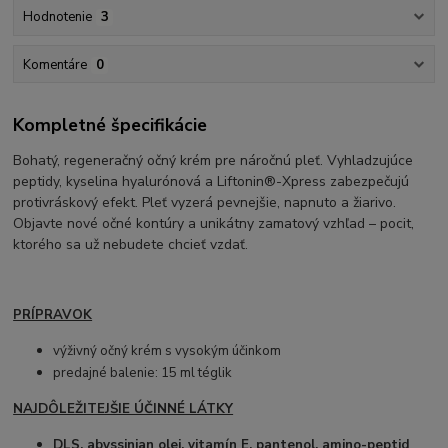
Hodnotenie
3
Komentáre
0
Kompletné špecifikácie
Bohatý, regeneračný očný krém pre náročnú pleť. Vyhladzujúce
peptidy, kyselina hyalurónová a Liftonin®-Xpress zabezpečujú
protivráskový efekt. Pleť vyzerá pevnejšie, napnuto a žiarivo.
Objavte nové očné kontúry a unikátny zamatový vzhľad – pocit,
ktorého sa už nebudete chcieť vzdať.
PRÍPRAVOK
výživný očný krém s vysokým účinkom
predajné balenie: 15 ml téglik
NAJDÔLEŽITEJŠIE ÚČINNÉ LÁTKY
DLS, abyssinian olej, vitamín E, pantenol, amino-peptid