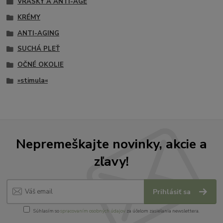
VRÁSKY A ANTI-AGE
KRÉMY
ANTI-AGING
SUCHÁ PLEŤ
OČNÉ OKOLIE
»stimula«
Nepremeškajte novinky, akcie a
zľavy!
Prihlásiť sa
Súhlasím so
spracovaním osobných údajov
za účelom zasielania newslettera.