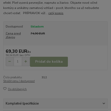
efekt. Pleť vyzerá pevnejšie, napnuto a žiarivo. Objavte nové očné
kontúry a unikátny zamatový vzhľad – pocit, ktorého sa už nebudete
chcieť vzdať. PRÍPRAVOK výž...
celý popis
Dostupnosť
Skladom
Cena pred
74,90 EUR
zľavou
69,30 EUR
/
ks
56,34 EUR
bez DPH
Pridať do košíka
Číslo produktu:
312
Strážiť cenu / dostupnosť
Do obľúbených
Kompletné špecifikácie